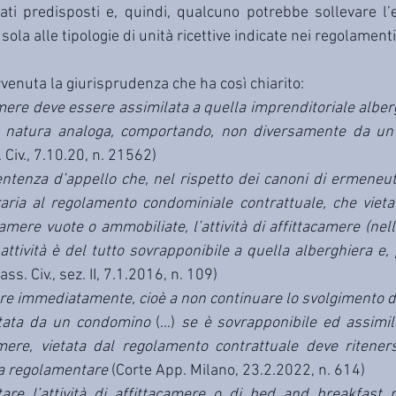
ti predisposti e, quindi, qualcuno potrebbe sollevare l’
sola alle tipologie di unità ricettive indicate nei regolamenti
venuta la giurisprudenza che ha così chiarito:
camere deve essere assimilata a quella imprenditoriale alber
ta natura analoga, comportando, non diversamente da un al
. Civ., 7.10.20, n. 21562)
ntenza d’appello che, nel rispetto dei canoni di ermeneuti
aria al regolamento condominiale contrattuale, che vietava,
amere vuote o ammobiliate, l’attività di affittacamere (nell
attività è del tutto sovrapponibile a quella alberghiera e, 
ass. Civ., sez. II, 7.1.2016, n. 109)
e immediatamente, cioè a non continuare lo svolgimento dell
itata da un condomino
 (…) 
se è sovrapponibile ed assimila
ere, vietata dal regolamento contrattuale deve ritenersi
ma regolamentare
 (Corte App. Milano, 23.2.2022, n. 614)
itare l’attività di affittacamere o di bed and breakfast