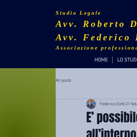
Studio Legale
Avv. Roberto D
Avv. Federico 
Associazione profession
HOME
LO STUD
All posts
Federico Dotti
21 feb
E’ possibi
all’intern