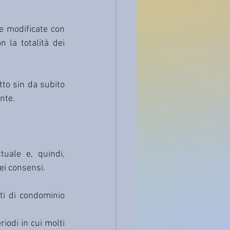
e modificate con 
la totalità dei 
to sin da subito 
ante.
uale e, quindi, 
ei consensi.
i di condominio 
iodi in cui molti 