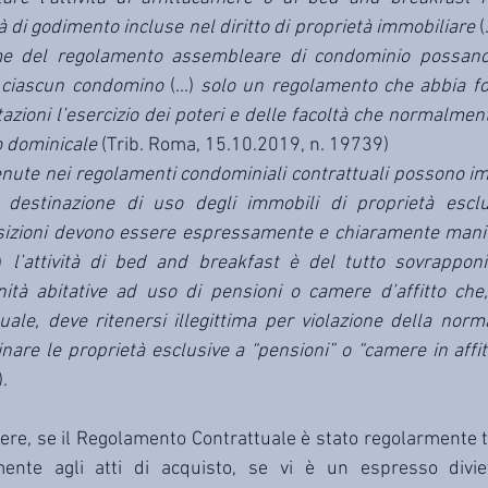
tà di godimento incluse nel diritto di proprietà immobiliare 
(
e del regolamento assembleare di condominio possano
i ciascun condomino 
(...) 
solo un regolamento che abbia fon
azioni l’esercizio dei poteri e delle facoltà che normalment
o dominicale 
(Trib. Roma, 15.10.2019, n. 19739)
enute nei regolamenti condominiali contrattuali possono imp
destinazione di uso degli immobili di proprietà esclus
osizioni devono essere espressamente e chiaramente manife
) 
l’attività di bed and breakfast è del tutto sovrapponib
ità abitative ad uso di pensioni o camere d’affitto che,
ale, deve ritenersi illegittima per violazione della nor
inare le proprietà esclusive a “pensioni” o “camere in affit
.
ere, se il Regolamento Contrattuale è stato regolarmente tra
amente agli atti di acquisto, se vi è un espresso divi