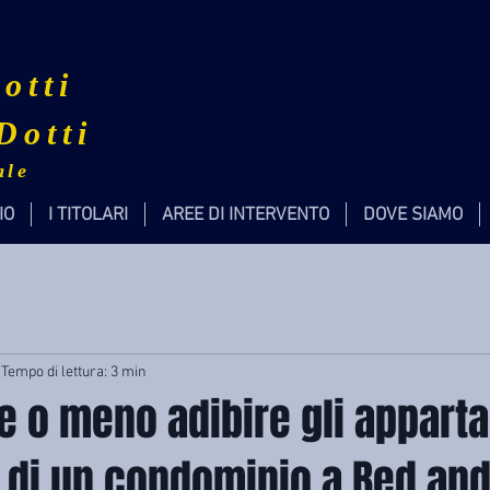
otti
Dotti
ale
IO
I TITOLARI
AREE DI INTERVENTO
DOVE SIAMO
Tempo di lettura: 3 min
le o meno adibire gli appart
o di un condominio a Bed an