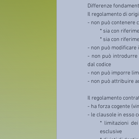
Differenze fondamenta
Il regolamento di ori
- non può contenere cl
* sia con riferi
* sia con riferim
- non può modificare i
- non può introdurre c
dal codice
- non può imporre limi
- non può attribuire ad
Il regolamento contra
- ha forza cogente (vi
- le clausole in esso 
* limitazioni de
esclusive