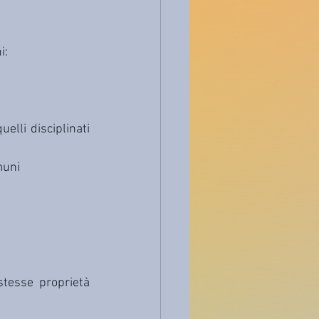
i:
elli disciplinati 
muni
stesse proprietà 