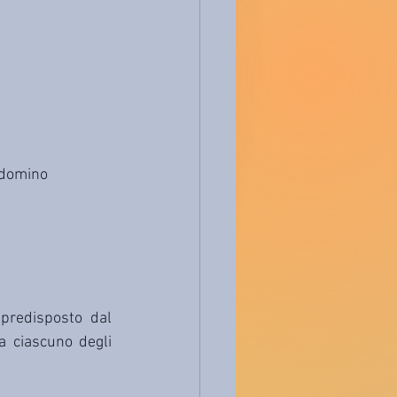
ondomino
predisposto dal 
a ciascuno degli 