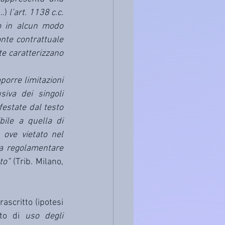
...)
 l’art. 1138 c.c. 
 in alcun modo 
te contrattuale 
e caratterizzano 
orre limitazioni 
iva dei singoli 
state dal testo 
ile a quella di 
 ove vietato nel 
ma regolamentare 
to” 
(Trib. Milano, 
scritto (ipotesi 
eto di 
uso degli 