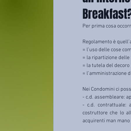
Breakfast
Per prima cosa occor
Regolamento è quell’a
= l’uso delle cose co
= la ripartizione dell
= la tutela del decoro 
= l’amministrazione d
Nei Condomini ci poss
- c.d. assembleare: 
- c.d. contrattuale:
costruttore che lo al
acquirenti man mano 