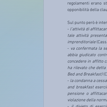
regolamenti erano sta
opponibilità della clau
Sul punto però è inter
- 
l’attività di affitta
tale attività presen
imprenditoriale
 (Cass
- 
va confermata la se
abbia giudicato contr
concedere in affitto c
ha rilevato che detta 
Bed and Breakfast) 
(C
- 
la condanna a cessar
and breakfast eserc
pensione o affittacam
violazione della nor
- 
il divieto di eserc