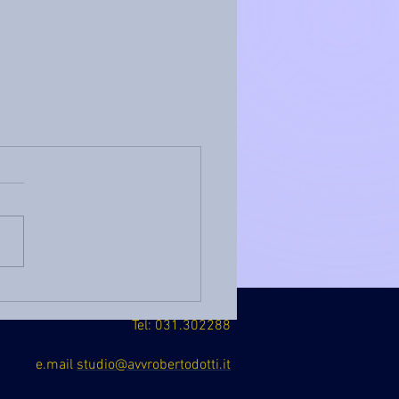
Tel: 031.302288
e.mail
studio@avvrobertodotti.it