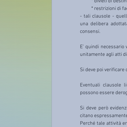
* divieti di dest
* restrizioni di 
- tali clausole - que
una delibera adottat
consensi.
E’ quindi necessario 
unitamente agli atti d
Si deve poi verificare
Eventuali clausole l
possono essere deroga
Si deve però evidenz
citano espressamente
Perché tale attività e