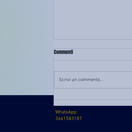
E’ possibile convocare
Commenti
un’assemblea condominiale in
videoconferenza?
Si, ancora oggi è in vigore l’art. 66
delle disp. di att. al c.c. che così
Scrivi un commento...
dispone: - comma 3: = l'avviso di
convocazione (…) deve deve
contenere l'indicazione del luogo e
dell'ora della riunione o, s
WhatsApp:
3661583187