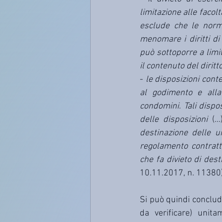
limitazione alle facol
esclude che le norm
menomare i diritti d
può sottoporre a limit
il contenuto del diritt
- 
le disposizioni cont
al godimento e alla 
condomini. Tali disp
delle disposizioni
 (…
destinazione delle un
regolamento contrattu
che fa divieto di dest
10.11.2017, n. 11380)
Si può quindi conclud
da verificare) unit