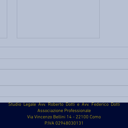
Conduttore e Locatore - quali
interventi e quali spese sono a
carico dell’uno o dell’altro?
Quali interventi devono essere
considerati come: - ordinari a
quindi a carico del conduttore -
straordinari a carico del
proprietario dell’appartamento?
Secondo i principi generali: - il
Studio Legale Avv. Roberto Dotti e Avv. Federico Dotti
locatore (pr
Associazione Professionale
Via Vincenzo Bellini 14 - 22100 Como
P.IVA 02948030131