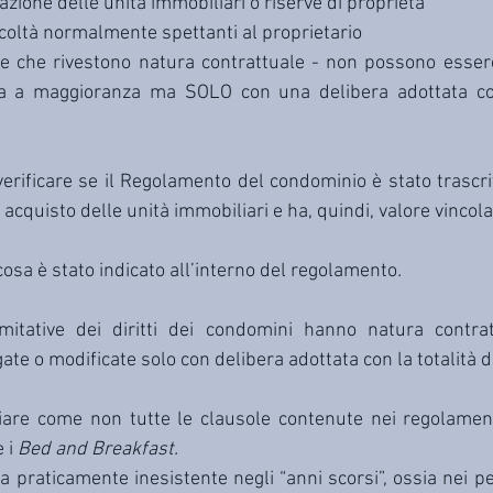
inazione delle unità immobiliari o riserve di proprietà
facoltà normalmente spettanti al proprietario
lle che rivestono natura contrattuale - non possono esser
a a maggioranza ma SOLO con una delibera adottata con 
verificare se il Regolamento del condominio è stato trascrit
i acquisto delle unità immobiliari e ha, quindi, valore vincol
 cosa è stato indicato all’interno del regolamento
.
imitative dei diritti dei condomini hanno natura contratt
te o modificate solo con delibera adottata con la totalità d
iare come non tutte le clausole contenute nei regolament
 i 
Bed and Breakfast.
ra praticamente inesistente negli “anni scorsi”, ossia nei per